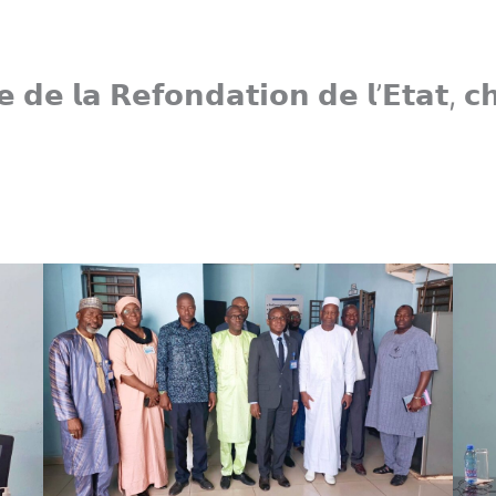
𝗿𝗲 𝗱𝗲 𝗹𝗮 𝗥𝗲𝗳𝗼𝗻𝗱𝗮𝘁𝗶𝗼𝗻 𝗱𝗲 𝗹’𝗘𝘁𝗮𝘁, 𝗰