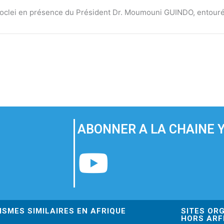
 l’oclei en présence du Président Dr. Moumouni GUINDO, entouré 
ABONNER A LA CHAINE 
Y
o
u
ISMES SIMILAIRES EN AFRIQUE
SITES OR
HORS ARF