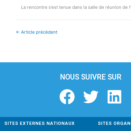
La rencontre s’est tenue dans la salle de réunion de
←
Article précédent
NOUS SUIVRE SUR
F
T
L
a
w
i
c
i
n
SITES EXTERNES NATIONAUX
SITES ORGAN