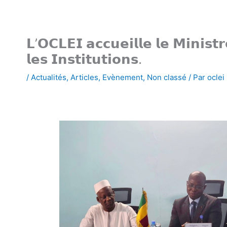
𝗟’𝗢𝗖𝗟𝗘𝗜 𝗮𝗰𝗰𝘂𝗲𝗶𝗹𝗹𝗲 𝗹𝗲 𝗠𝗶𝗻𝗶𝘀𝘁
𝗹𝗲𝘀 𝗜𝗻𝘀𝘁𝗶𝘁𝘂𝘁𝗶𝗼𝗻𝘀.
/
Actualités
,
Articles
,
Evènement
,
Non classé
/ Par
oclei