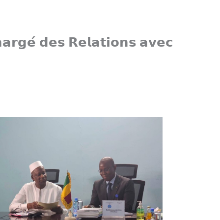
𝗵𝗮𝗿𝗴𝗲́ 𝗱𝗲𝘀 𝗥𝗲𝗹𝗮𝘁𝗶𝗼𝗻𝘀 𝗮𝘃𝗲𝗰