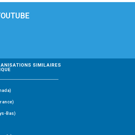
YOUTUBE
GANISATIONS SIMILAIRES
IQUE
nada)
rance)
ys-Bas)