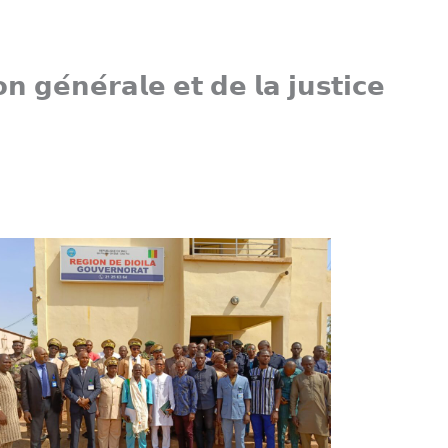
𝗻 𝗴𝗲́𝗻𝗲́𝗿𝗮𝗹𝗲 𝗲𝘁 𝗱𝗲 𝗹𝗮 𝗷𝘂𝘀𝘁𝗶𝗰𝗲