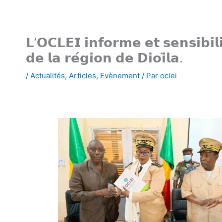
𝗟’𝗢𝗖𝗟𝗘𝗜 𝗶𝗻𝗳𝗼𝗿𝗺𝗲 𝗲𝘁 𝘀𝗲𝗻𝘀𝗶𝗯𝗶𝗹𝗶
𝗱𝗲 𝗹𝗮 𝗿𝗲́𝗴𝗶𝗼𝗻 𝗱𝗲 𝗗𝗶𝗼𝗶̈𝗹𝗮.
/
Actualités
,
Articles
,
Evènement
/ Par
oclei