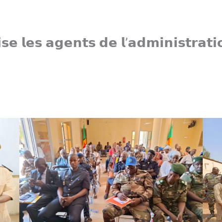
𝘀𝗲 𝗹𝗲𝘀 𝗮𝗴𝗲𝗻𝘁𝘀 𝗱𝗲 𝗹’𝗮𝗱𝗺𝗶𝗻𝗶𝘀𝘁𝗿𝗮𝘁𝗶𝗼