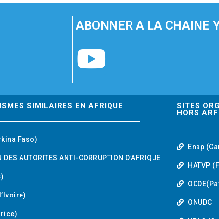
ABONNER A LA CHAINE 
Y
o
u
ISMES SIMILAIRES EN AFRIQUE
SITES OR
HORS ARF
t
rkina Faso)
Enap (Ca
u
 DES AUTORITES ANTI-CORRUPTION D’AFRIQUE
HATVP (F
b
)
OCDE(Pa
’Ivoire)
e
ONUDC
urice)