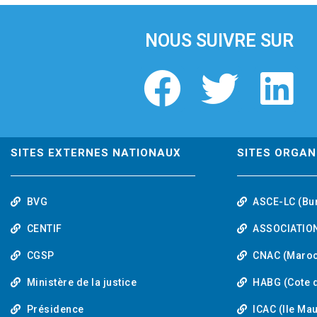
NOUS SUIVRE SUR
F
T
L
a
w
i
c
i
n
SITES EXTERNES NATIONAUX
SITES ORGAN
e
t
k
BVG
ASCE-LC (Bu
b
t
e
CENTIF
ASSOCIATION
o
e
d
CGSP
CNAC (Maroc
Ministère de la justice
HABG (Cote d
o
r
i
Présidence
ICAC (Ile Ma