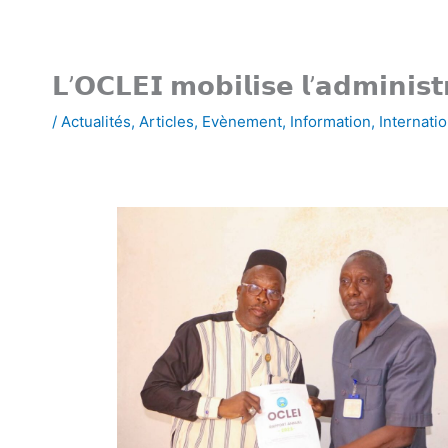
𝗟’𝗢𝗖𝗟𝗘𝗜 𝗺𝗼𝗯𝗶𝗹𝗶𝘀𝗲 𝗹’𝗮𝗱𝗺𝗶𝗻𝗶𝘀𝘁𝗿
/
Actualités
,
Articles
,
Evènement
,
Information
,
Internatio