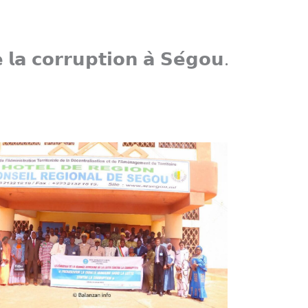
𝗲 𝗹𝗮 𝗰𝗼𝗿𝗿𝘂𝗽𝘁𝗶𝗼𝗻 𝗮̀ 𝗦𝗲́𝗴𝗼𝘂.