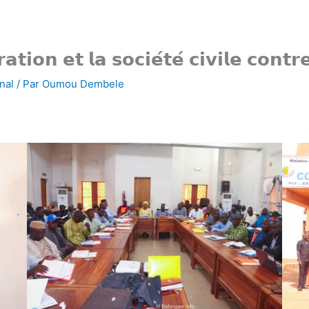
𝘁𝗶𝗼𝗻 𝗲𝘁 𝗹𝗮 𝘀𝗼𝗰𝗶𝗲́𝘁𝗲́ 𝗰𝗶𝘃𝗶𝗹𝗲 𝗰𝗼𝗻𝘁𝗿
nal
/ Par
Oumou Dembele