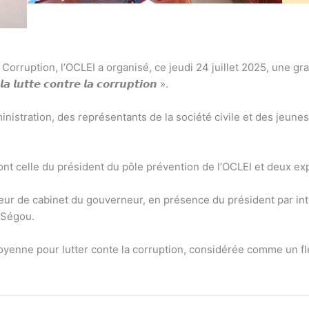
a Corruption, l’OCLEI a organisé, ce jeudi 24 juillet 2025, une g
 𝙡𝙪𝙩𝙩𝙚 𝙘𝙤𝙣𝙩𝙧𝙚 𝙡𝙖 𝙘𝙤𝙧𝙧𝙪𝙥𝙩𝙞𝙤𝙣 ».
nistration, des représentants de la société civile et des jeunes
nt celle du président du pôle prévention de l’OCLEI et deux ex
teur de cabinet du gouverneur, en présence du président par int
 Ségou.
oyenne pour lutter conte la corruption, considérée comme un flé