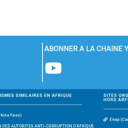
ABONNER A LA CHAINE 
Y
o
u
ISMES SIMILAIRES EN AFRIQUE
SITES OR
HORS ARF
t
rkina Faso)
Enap (Ca
u
 DES AUTORITES ANTI-CORRUPTION D’AFRIQUE