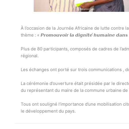
À l’occasion de la Journée Africaine de lutte contre l
thème : « 𝙋𝙧𝙤𝙢𝙤𝙪𝙫𝙤𝙞𝙧 𝙡𝙖 𝙙𝙞𝙜𝙣𝙞𝙩𝙚́ 𝙝𝙪𝙢𝙖𝙞𝙣𝙚 𝙙𝙖𝙣𝙨 𝙡𝙖
Plus de 80 participants, composés de cadres de l’admi
régional.
Les échanges ont porté sur trois communications , do
La cérémonie d’ouverture était présidée par le direc
du représentant du maire de la commune urbaine de
Tous ont souligné l’importance d’une mobilisation cit
le développement du pays.