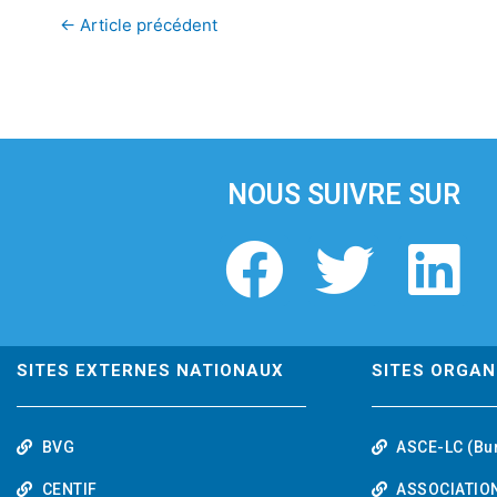
←
Article précédent
NOUS SUIVRE SUR
F
T
L
a
w
i
c
i
n
SITES EXTERNES NATIONAUX
SITES ORGAN
e
t
k
BVG
ASCE-LC (Bu
CENTIF
ASSOCIATION