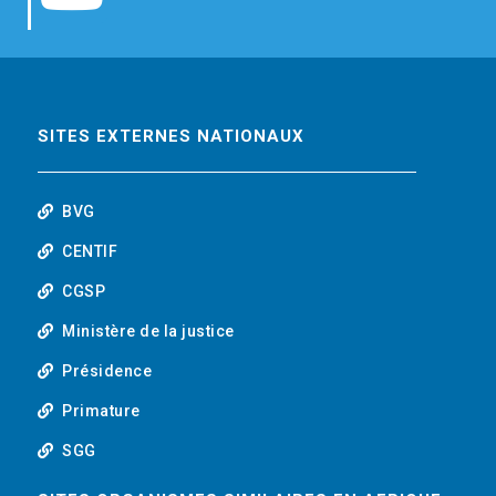
b
t
e
o
o
e
d
u
o
r
i
t
SITES EXTERNES NATIONAUX
k
n
u
BVG
b
CENTIF
CGSP
e
Ministère de la justice
Présidence
Primature
SGG