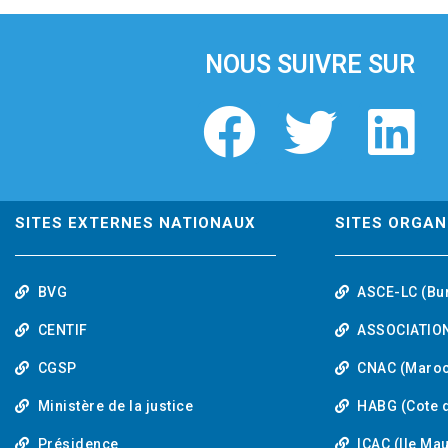
i
o
u
NOUS SUIVRE SUR
s
F
T
L
a
w
i
c
i
n
SITES EXTERNES NATIONAUX
SITES ORGAN
e
t
k
BVG
ASCE-LC (Bu
b
t
e
CENTIF
ASSOCIATION
o
e
d
CGSP
CNAC (Maroc
Ministère de la justice
HABG (Cote d
o
r
i
Présidence
ICAC (Ile Ma