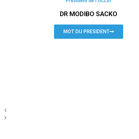
Président de l’OCLEI
DR MODIBO SACKO
MOT DU PRESIDENT
P
N
r
e
e
x
v
t