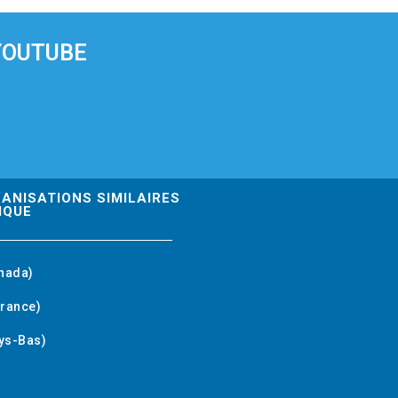
YOUTUBE
GANISATIONS SIMILAIRES
IQUE
nada)
rance)
ys-Bas)