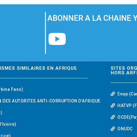
ABONNER A LA CHAINE 
Y
o
u
ISMES SIMILAIRES EN AFRIQUE
SITES OR
HORS ARF
t
rkina Faso)
Enap (Ca
u
 DES AUTORITES ANTI-CORRUPTION D’AFRIQUE
HATVP (F
b
)
OCDE(Pa
’Ivoire)
e
ONUDC
urice)