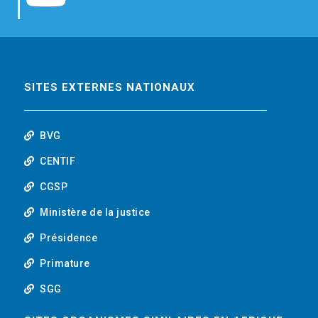
b
t
e
o
o
e
d
u
o
r
i
t
SITES EXTERNES NATIONAUX
k
n
u
BVG
b
CENTIF
CGSP
e
Ministère de la justice
Présidence
Primature
SGG