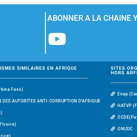
ABONNER A LA CHAINE 
Y
o
u
ISMES SIMILAIRES EN AFRIQUE
SITES OR
HORS ARF
t
rkina Faso)
Enap (Ca
u
 DES AUTORITES ANTI-CORRUPTION D’AFRIQUE
HATVP (F
b
)
OCDE(Pa
’Ivoire)
e
ONUDC
urice)