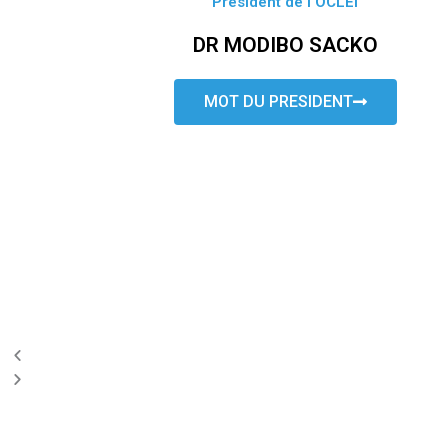
Président de l’OCLEI
DR MODIBO SACKO
MOT DU PRESIDENT
P
N
r
e
e
x
v
t