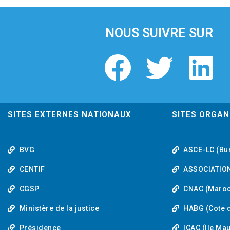
i
o
u
NOUS SUIVRE SUR
s
F
T
L
a
w
i
c
i
n
SITES EXTERNES NATIONAUX
SITES ORGAN
e
t
k
BVG
ASCE-LC (Bu
b
t
e
CENTIF
ASSOCIATION
o
e
d
CGSP
CNAC (Maroc
Ministère de la justice
HABG (Cote d
o
r
i
Présidence
ICAC (Ile Ma