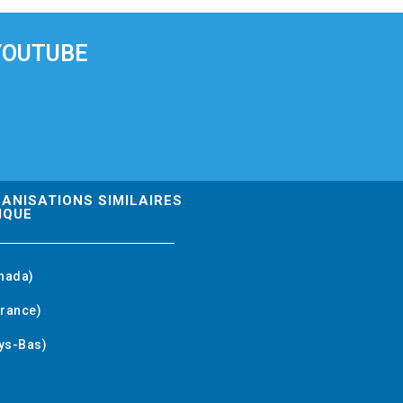
YOUTUBE
GANISATIONS SIMILAIRES
IQUE
nada)
rance)
ys-Bas)