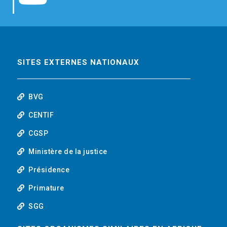
b
t
e
o
o
e
d
u
o
r
i
t
SITES EXTERNES NATIONAUX
k
n
u
BVG
b
CENTIF
CGSP
e
Ministère de la justice
Présidence
Primature
SGG