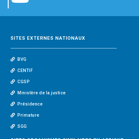
b
t
e
o
o
e
d
u
o
r
i
t
SITES EXTERNES NATIONAUX
k
n
u
BVG
b
CENTIF
CGSP
e
Ministère de la justice
Présidence
Primature
SGG