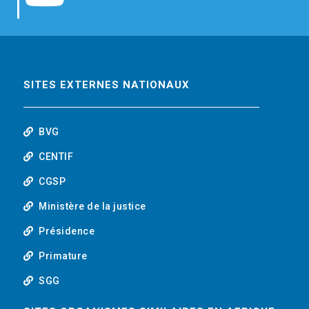
b
t
e
o
o
e
d
u
o
r
i
t
SITES EXTERNES NATIONAUX
k
n
u
BVG
b
CENTIF
CGSP
e
Ministère de la justice
Présidence
Primature
SGG