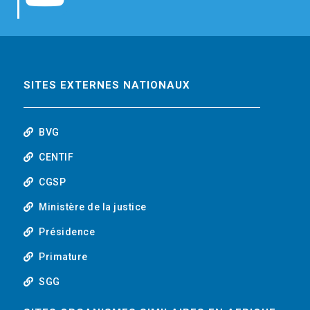
b
t
e
o
o
e
d
u
o
r
i
t
SITES EXTERNES NATIONAUX
k
n
u
BVG
b
CENTIF
CGSP
e
Ministère de la justice
Présidence
Primature
SGG