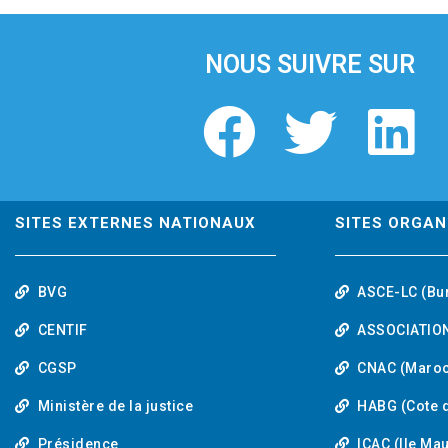
i
o
u
NOUS SUIVRE SUR
s
F
T
L
a
w
i
c
i
n
SITES EXTERNES NATIONAUX
SITES ORGAN
e
t
k
BVG
ASCE-LC (Bu
b
t
e
CENTIF
ASSOCIATION
o
e
d
CGSP
CNAC (Maroc
Ministère de la justice
HABG (Cote d
o
r
i
Présidence
ICAC (Ile Ma