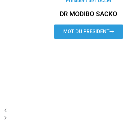
Président de l’OCLEI
DR MODIBO SACKO
MOT DU PRESIDENT
P
N
r
e
e
x
v
t