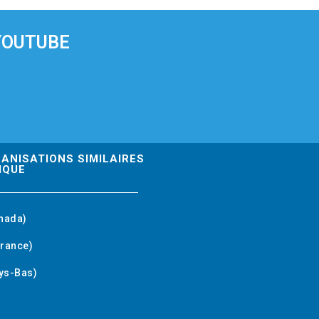
YOUTUBE
GANISATIONS SIMILAIRES
IQUE
nada)
rance)
ys-Bas)