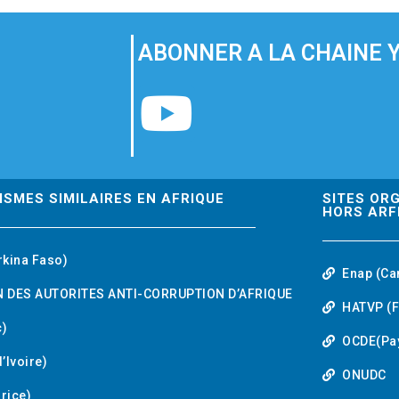
ABONNER A LA CHAINE 
Y
o
u
ISMES SIMILAIRES EN AFRIQUE
SITES OR
HORS ARF
t
rkina Faso)
Enap (Ca
u
 DES AUTORITES ANTI-CORRUPTION D’AFRIQUE
HATVP (F
b
)
OCDE(Pa
’Ivoire)
e
ONUDC
urice)