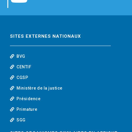
b
t
e
o
o
e
d
u
o
r
i
t
SITES EXTERNES NATIONAUX
k
n
u
BVG
b
CENTIF
CGSP
e
Ministère de la justice
Présidence
Primature
SGG