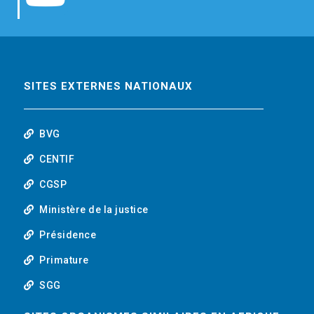
b
t
e
o
o
e
d
u
o
r
i
t
SITES EXTERNES NATIONAUX
k
n
u
BVG
b
CENTIF
CGSP
e
Ministère de la justice
Présidence
Primature
SGG