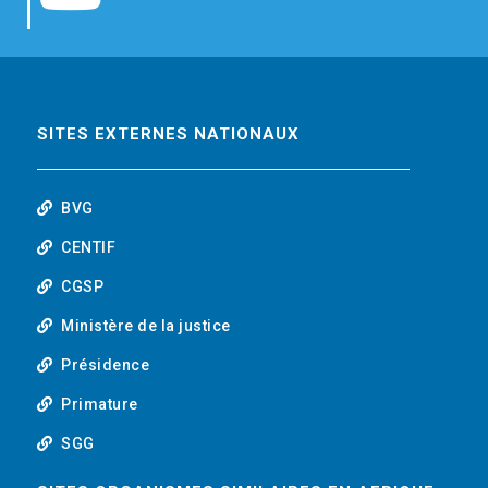
b
t
e
o
o
e
d
u
o
r
i
t
SITES EXTERNES NATIONAUX
k
n
u
BVG
b
CENTIF
CGSP
e
Ministère de la justice
Présidence
Primature
SGG