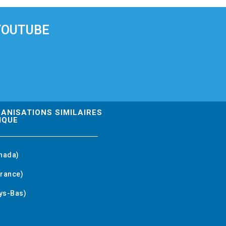
YOUTUBE
GANISATIONS SIMILAIRES
IQUE
nada)
rance)
ys-Bas)