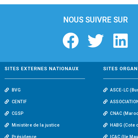
i
o
u
NOUS SUIVRE SUR
s
F
T
L
a
w
i
c
i
n
SITES EXTERNES NATIONAUX
SITES ORGAN
e
t
k
BVG
ASCE-LC (Bu
b
t
e
CENTIF
ASSOCIATION
o
e
d
CGSP
CNAC (Maroc
Ministère de la justice
HABG (Cote d
o
r
i
Présidence
ICAC (Ile Ma