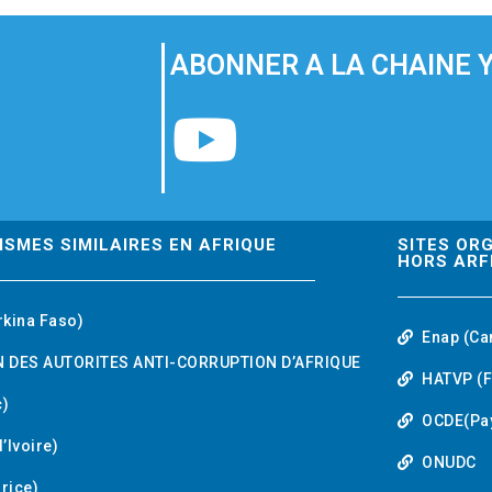
ABONNER A LA CHAINE 
Y
o
u
ISMES SIMILAIRES EN AFRIQUE
SITES OR
HORS ARF
t
rkina Faso)
Enap (Ca
u
 DES AUTORITES ANTI-CORRUPTION D’AFRIQUE
HATVP (F
b
)
OCDE(Pa
’Ivoire)
e
ONUDC
urice)