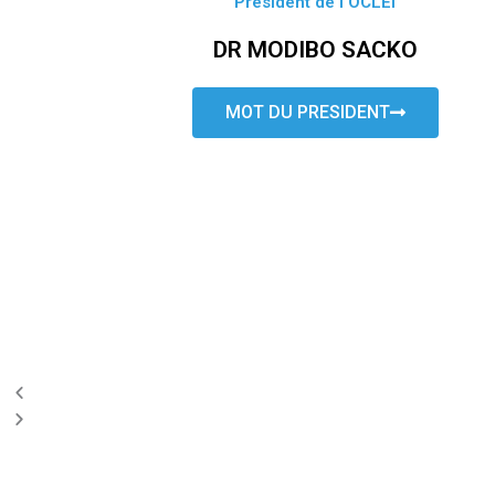
Président de l’OCLEI
DR MODIBO SACKO
MOT DU PRESIDENT
P
N
r
e
e
x
v
t