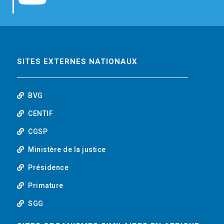
b
t
e
o
o
e
d
u
o
r
i
t
SITES EXTERNES NATIONAUX
k
n
u
BVG
b
CENTIF
CGSP
e
Ministère de la justice
Présidence
Primature
SGG