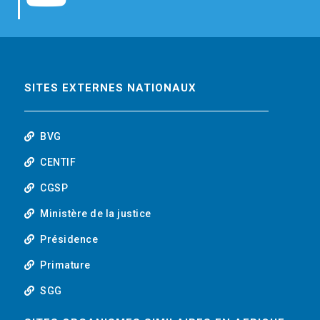
b
t
e
o
o
e
d
u
o
r
i
t
SITES EXTERNES NATIONAUX
k
n
u
BVG
b
CENTIF
CGSP
e
Ministère de la justice
Présidence
Primature
SGG