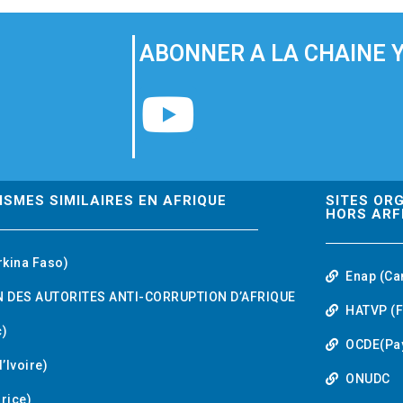
ABONNER A LA CHAINE 
Y
o
u
ISMES SIMILAIRES EN AFRIQUE
SITES OR
HORS ARF
t
rkina Faso)
Enap (Ca
u
 DES AUTORITES ANTI-CORRUPTION D’AFRIQUE
HATVP (F
b
)
OCDE(Pa
’Ivoire)
e
ONUDC
urice)