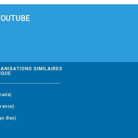
YOUTUBE
GANISATIONS SIMILAIRES
IQUE
nada)
rance)
ys-Bas)