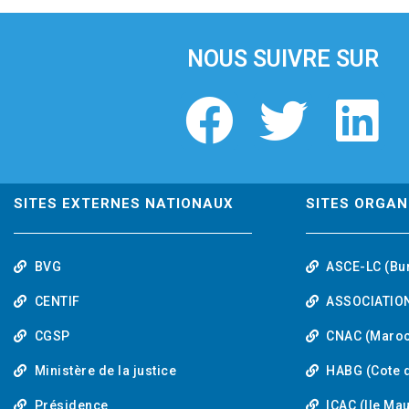
i
o
u
NOUS SUIVRE SUR
s
F
T
L
a
w
i
c
i
n
SITES EXTERNES NATIONAUX
SITES ORGAN
e
t
k
BVG
ASCE-LC (Bu
b
t
e
CENTIF
ASSOCIATION
o
e
d
CGSP
CNAC (Maroc
Ministère de la justice
HABG (Cote d
o
r
i
Présidence
ICAC (Ile Ma