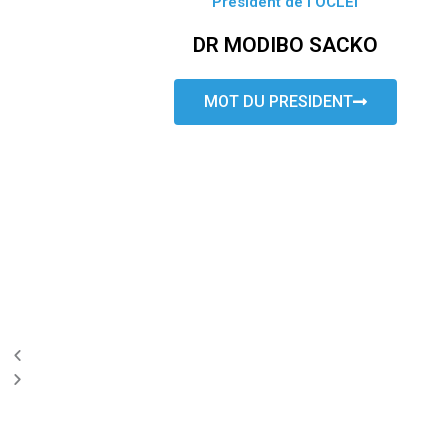
Président de l’OCLEI
DR MODIBO SACKO
MOT DU PRESIDENT
P
N
r
e
e
x
v
t