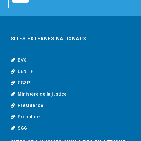
b
t
e
o
o
e
d
u
o
r
i
t
SITES EXTERNES NATIONAUX
k
n
u
BVG
b
CENTIF
CGSP
e
Ministère de la justice
Présidence
Primature
SGG