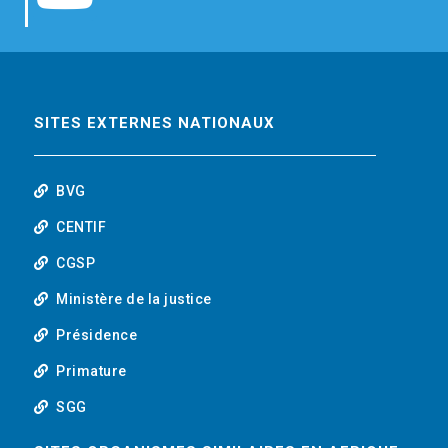
b
t
e
o
o
e
d
u
o
r
i
t
SITES EXTERNES NATIONAUX
k
n
u
BVG
b
CENTIF
CGSP
e
Ministère de la justice
Présidence
Primature
SGG