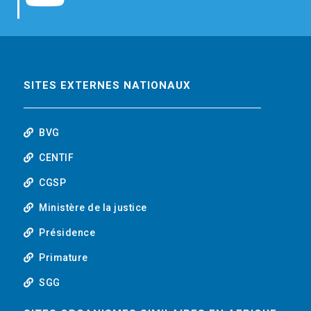
b
t
e
o
o
e
d
u
o
r
i
t
SITES EXTERNES NATIONAUX
k
n
u
BVG
b
CENTIF
CGSP
e
Ministère de la justice
Présidence
Primature
SGG