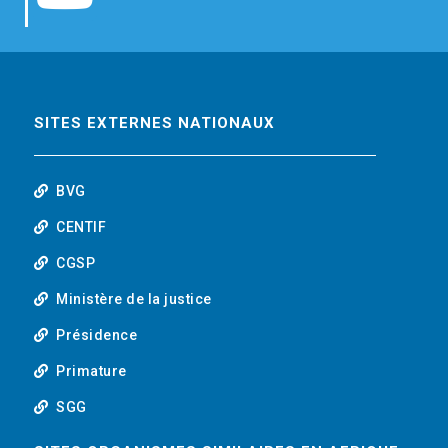
b
t
e
o
o
e
d
u
o
r
i
t
SITES EXTERNES NATIONAUX
k
n
u
BVG
b
CENTIF
CGSP
e
Ministère de la justice
Présidence
Primature
SGG