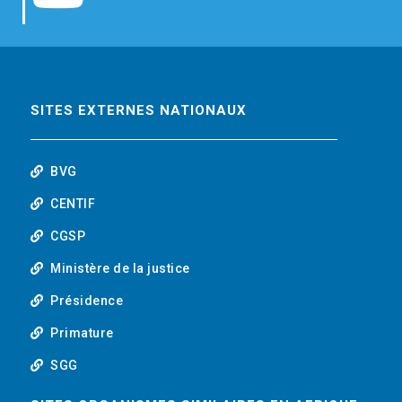
b
t
e
o
o
e
d
u
o
r
i
t
SITES EXTERNES NATIONAUX
k
n
u
BVG
b
CENTIF
CGSP
e
Ministère de la justice
Présidence
Primature
SGG