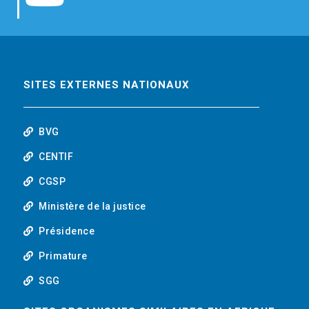
b
t
e
o
o
e
d
u
o
r
i
t
SITES EXTERNES NATIONAUX
k
n
u
BVG
b
CENTIF
CGSP
e
Ministère de la justice
Présidence
Primature
SGG