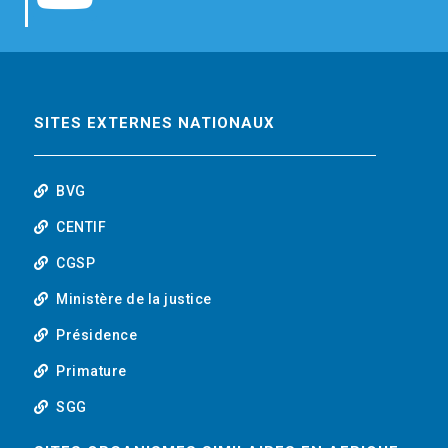
b
t
e
o
o
e
d
u
o
r
i
t
SITES EXTERNES NATIONAUX
k
n
u
BVG
b
CENTIF
CGSP
e
Ministère de la justice
Présidence
Primature
SGG