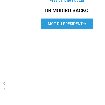
Président de l’OCLEI
DR MODIBO SACKO
MOT DU PRESIDENT
P
N
r
e
e
x
v
t