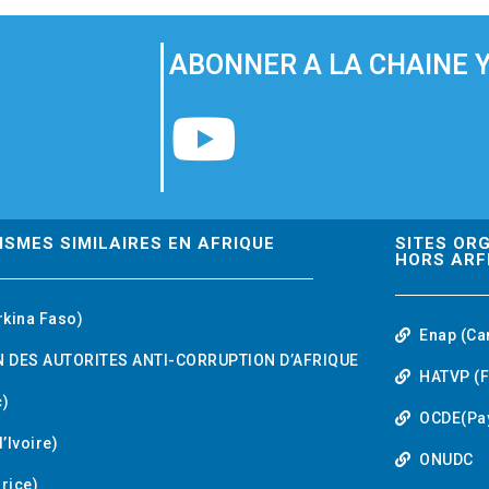
ABONNER A LA CHAINE 
Y
o
u
ISMES SIMILAIRES EN AFRIQUE
SITES OR
HORS ARF
t
rkina Faso)
Enap (Ca
u
 DES AUTORITES ANTI-CORRUPTION D’AFRIQUE
HATVP (F
b
)
OCDE(Pa
’Ivoire)
e
ONUDC
urice)