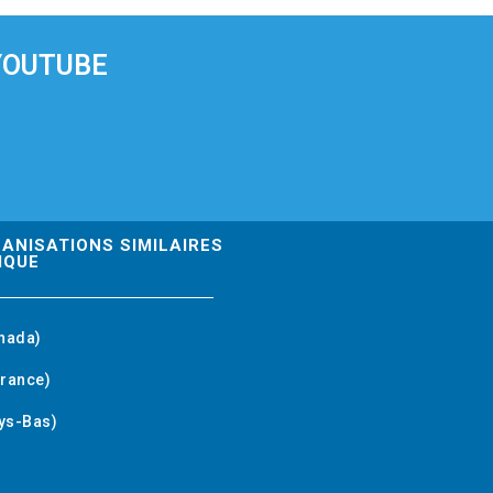
YOUTUBE
GANISATIONS SIMILAIRES
IQUE
nada)
rance)
ys-Bas)