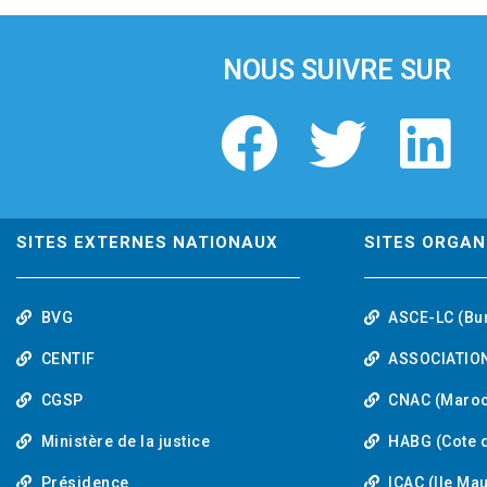
i
o
u
NOUS SUIVRE SUR
s
F
T
L
a
w
i
c
i
n
SITES EXTERNES NATIONAUX
SITES ORGAN
e
t
k
BVG
ASCE-LC (Bu
b
t
e
CENTIF
ASSOCIATION
o
e
d
CGSP
CNAC (Maroc
Ministère de la justice
HABG (Cote d
o
r
i
Présidence
ICAC (Ile Ma