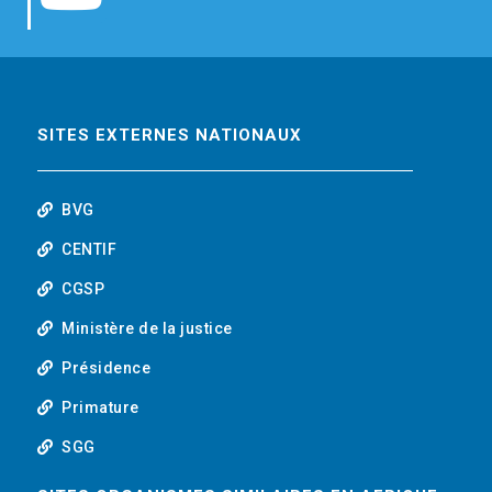
b
t
e
o
o
e
d
u
o
r
i
t
SITES EXTERNES NATIONAUX
k
n
u
BVG
b
CENTIF
CGSP
e
Ministère de la justice
Présidence
Primature
SGG