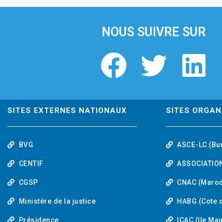
i
o
u
NOUS SUIVRE SUR
s
F
T
L
a
w
i
c
i
n
SITES EXTERNES NATIONAUX
SITES ORGAN
e
t
k
BVG
ASCE-LC (Bu
b
t
e
CENTIF
ASSOCIATION
o
e
d
CGSP
CNAC (Maroc
Ministère de la justice
HABG (Cote d
o
r
i
Présidence
ICAC (Ile Ma