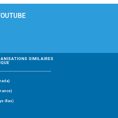
YOUTUBE
GANISATIONS SIMILAIRES
IQUE
nada)
rance)
ys-Bas)