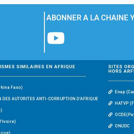
ABONNER A LA CHAINE 
Y
o
u
ISMES SIMILAIRES EN AFRIQUE
SITES OR
HORS ARF
t
rkina Faso)
Enap (Ca
u
 DES AUTORITES ANTI-CORRUPTION D’AFRIQUE
HATVP (F
b
)
OCDE(Pa
’Ivoire)
e
ONUDC
urice)