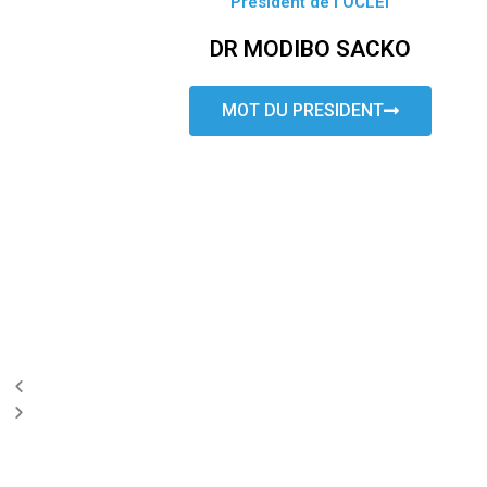
Président de l’OCLEI
DR MODIBO SACKO
MOT DU PRESIDENT
P
N
r
e
e
x
v
t