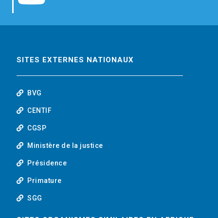
b
t
e
o
o
e
d
u
o
r
i
t
SITES EXTERNES NATIONAUX
k
n
u
BVG
b
CENTIF
CGSP
e
Ministère de la justice
Présidence
Primature
SGG