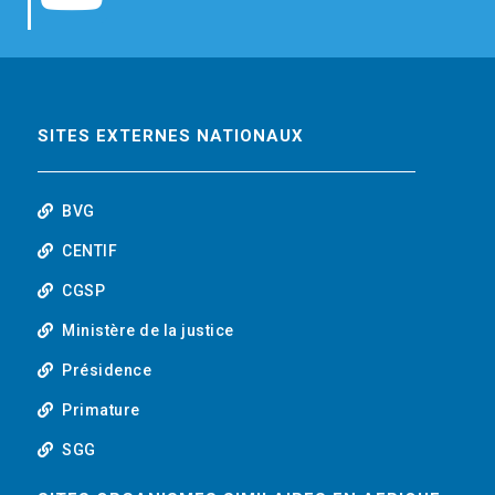
b
t
e
o
o
e
d
u
o
r
i
t
SITES EXTERNES NATIONAUX
k
n
u
BVG
b
CENTIF
CGSP
e
Ministère de la justice
Présidence
Primature
SGG