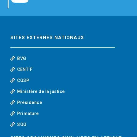
b
t
e
o
o
e
d
u
o
r
i
t
SITES EXTERNES NATIONAUX
k
n
u
BVG
b
CENTIF
CGSP
e
Ministère de la justice
Présidence
Primature
SGG