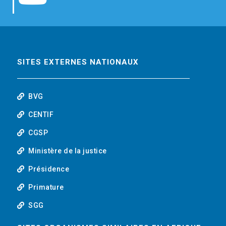
b
t
e
o
o
e
d
u
o
r
i
t
SITES EXTERNES NATIONAUX
k
n
u
BVG
b
CENTIF
CGSP
e
Ministère de la justice
Présidence
Primature
SGG