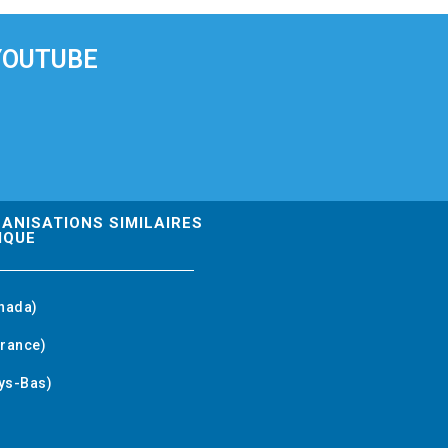
YOUTUBE
GANISATIONS SIMILAIRES
IQUE
nada)
rance)
ys-Bas)