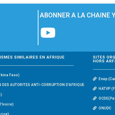
ABONNER A LA CHAINE 
Y
o
u
ISMES SIMILAIRES EN AFRIQUE
SITES OR
HORS ARF
t
rkina Faso)
Enap (Ca
u
 DES AUTORITES ANTI-CORRUPTION D’AFRIQUE
HATVP (F
b
)
OCDE(Pa
’Ivoire)
e
ONUDC
urice)