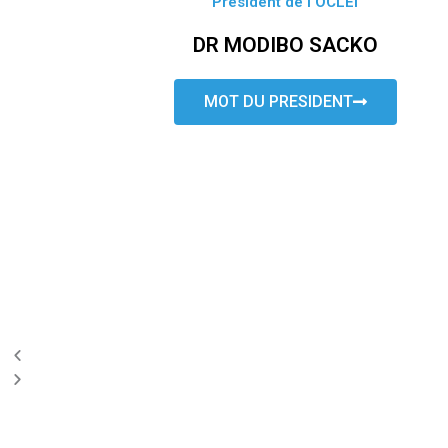
Président de l’OCLEI
DR MODIBO SACKO
MOT DU PRESIDENT
P
N
r
e
e
x
v
t