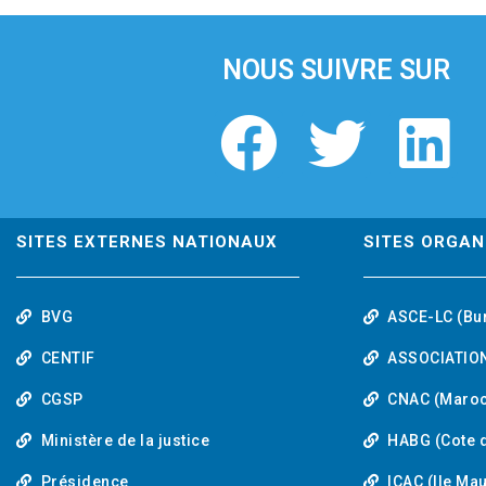
i
o
u
NOUS SUIVRE SUR
s
F
T
L
a
w
i
c
i
n
SITES EXTERNES NATIONAUX
SITES ORGAN
e
t
k
BVG
ASCE-LC (Bu
b
t
e
CENTIF
ASSOCIATION
o
e
d
CGSP
CNAC (Maroc
Ministère de la justice
HABG (Cote d
o
r
i
Présidence
ICAC (Ile Ma