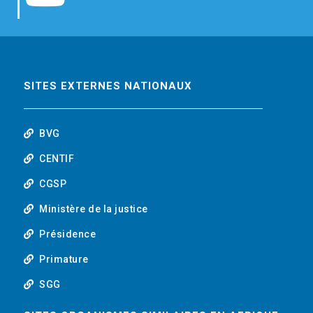
b
t
e
o
o
e
d
u
o
r
i
t
SITES EXTERNES NATIONAUX
k
n
u
BVG
b
CENTIF
CGSP
e
Ministère de la justice
Présidence
Primature
SGG