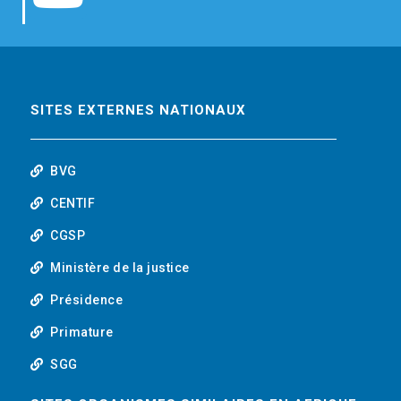
b
t
e
o
o
e
d
u
o
r
i
t
SITES EXTERNES NATIONAUX
k
n
u
BVG
b
CENTIF
CGSP
e
Ministère de la justice
Présidence
Primature
SGG