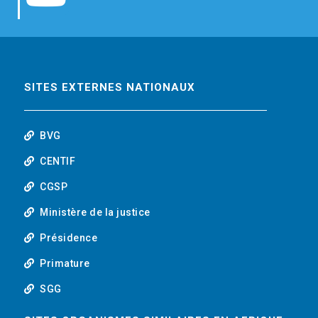
b
t
e
o
o
e
d
u
o
r
i
t
SITES EXTERNES NATIONAUX
k
n
u
BVG
b
CENTIF
CGSP
e
Ministère de la justice
Présidence
Primature
SGG