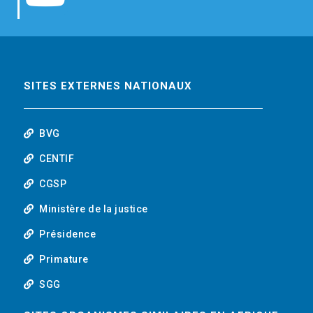
b
t
e
o
o
e
d
u
o
r
i
t
SITES EXTERNES NATIONAUX
k
n
u
BVG
b
CENTIF
CGSP
e
Ministère de la justice
Présidence
Primature
SGG