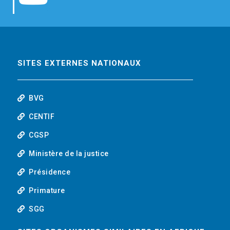
b
t
e
o
o
e
d
u
o
r
i
t
SITES EXTERNES NATIONAUX
k
n
u
BVG
b
CENTIF
CGSP
e
Ministère de la justice
Présidence
Primature
SGG