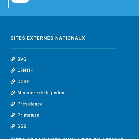
b
t
e
o
o
e
d
u
o
r
i
t
SITES EXTERNES NATIONAUX
k
n
u
BVG
b
CENTIF
CGSP
e
Ministère de la justice
Présidence
Primature
SGG