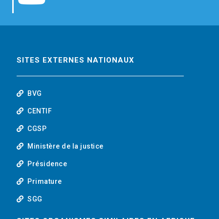
b
t
e
o
o
e
d
u
o
r
i
t
SITES EXTERNES NATIONAUX
k
n
u
BVG
b
CENTIF
CGSP
e
Ministère de la justice
Présidence
Primature
SGG