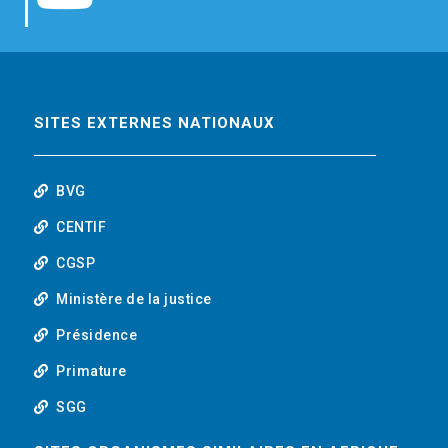
b
t
e
o
o
e
d
u
o
r
i
t
SITES EXTERNES NATIONAUX
k
n
u
BVG
b
CENTIF
CGSP
e
Ministère de la justice
Présidence
Primature
SGG