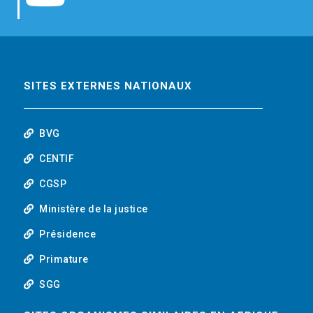
b
t
e
o
o
e
d
u
o
r
i
t
SITES EXTERNES NATIONAUX
k
n
u
BVG
b
CENTIF
CGSP
e
Ministère de la justice
Présidence
Primature
SGG