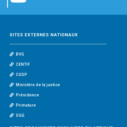
b
t
e
o
o
e
d
u
o
r
i
t
SITES EXTERNES NATIONAUX
k
n
u
BVG
b
CENTIF
CGSP
e
Ministère de la justice
Présidence
Primature
SGG