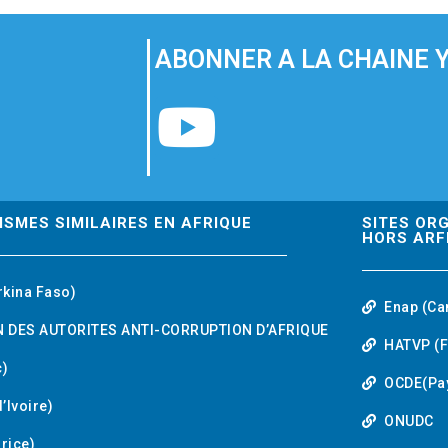
ABONNER A LA CHAINE 
Y
o
u
ISMES SIMILAIRES EN AFRIQUE
SITES OR
HORS ARF
t
rkina Faso)
Enap (Ca
u
 DES AUTORITES ANTI-CORRUPTION D’AFRIQUE
HATVP (F
b
)
OCDE(Pa
’Ivoire)
e
ONUDC
urice)