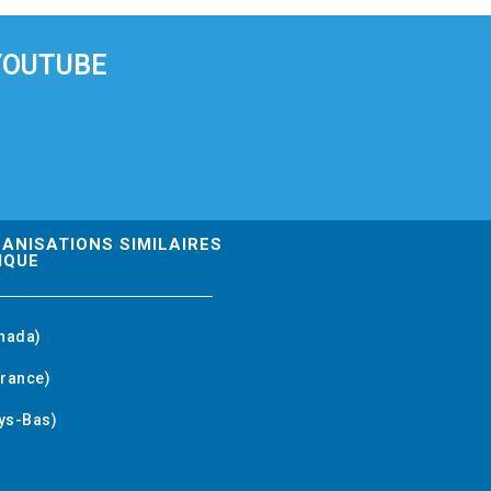
YOUTUBE
GANISATIONS SIMILAIRES
IQUE
nada)
rance)
ys-Bas)