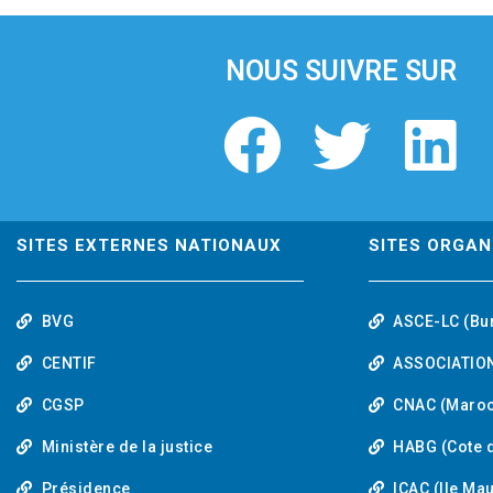
i
o
u
NOUS SUIVRE SUR
s
F
T
L
a
w
i
c
i
n
SITES EXTERNES NATIONAUX
SITES ORGAN
e
t
k
BVG
ASCE-LC (Bu
b
t
e
CENTIF
ASSOCIATION
o
e
d
CGSP
CNAC (Maroc
Ministère de la justice
HABG (Cote d
o
r
i
Présidence
ICAC (Ile Ma