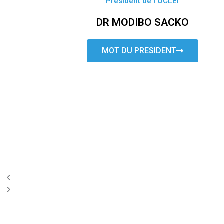
Président de l’OCLEI
DR MODIBO SACKO
MOT DU PRESIDENT
P
N
r
e
e
x
v
t