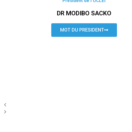
Président de l’OCLEI
DR MODIBO SACKO
MOT DU PRESIDENT
P
N
r
e
e
x
v
t