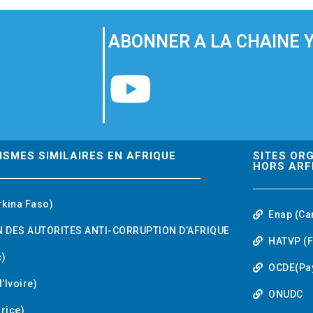
ABONNER A LA CHAINE 
Y
o
u
ISMES SIMILAIRES EN AFRIQUE
SITES OR
HORS ARF
t
rkina Faso)
Enap (Ca
u
 DES AUTORITES ANTI-CORRUPTION D’AFRIQUE
HATVP (F
b
)
OCDE(Pa
’Ivoire)
e
ONUDC
urice)