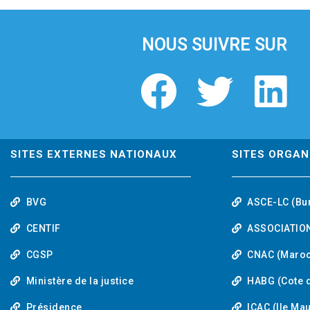
i
o
u
NOUS SUIVRE SUR
s
F
T
L
a
w
i
c
i
n
SITES EXTERNES NATIONAUX
SITES ORGAN
e
t
k
BVG
ASCE-LC (Bu
b
t
e
CENTIF
ASSOCIATION
o
e
d
CGSP
CNAC (Maroc
Ministère de la justice
HABG (Cote d
o
r
i
Présidence
ICAC (Ile Ma