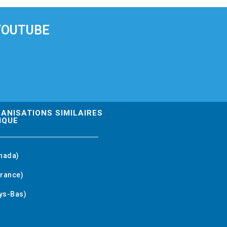
YOUTUBE
GANISATIONS SIMILAIRES
IQUE
nada)
rance)
ys-Bas)