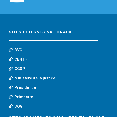
b
t
e
o
o
e
d
u
o
r
i
t
SITES EXTERNES NATIONAUX
k
n
u
BVG
b
CENTIF
CGSP
e
Ministère de la justice
Présidence
Primature
SGG