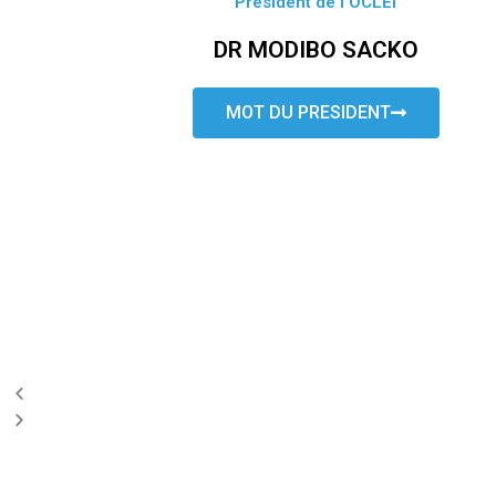
Président de l’OCLEI
DR MODIBO SACKO
MOT DU PRESIDENT
P
N
r
e
e
x
v
t