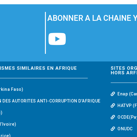
ABONNER A LA CHAINE 
Y
o
u
ISMES SIMILAIRES EN AFRIQUE
SITES OR
HORS ARF
t
rkina Faso)
Enap (Ca
u
 DES AUTORITES ANTI-CORRUPTION D’AFRIQUE
HATVP (F
b
)
OCDE(Pa
’Ivoire)
e
ONUDC
urice)