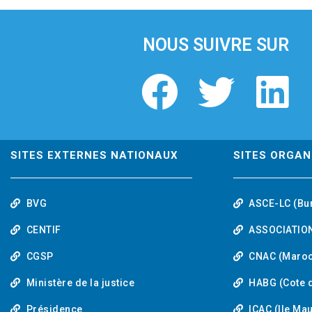
i
o
u
NOUS SUIVRE SUR
s
F
T
L
a
w
i
c
i
n
SITES EXTERNES NATIONAUX
SITES ORGAN
e
t
k
BVG
ASCE-LC (Bu
b
t
e
CENTIF
ASSOCIATION
o
e
d
CGSP
CNAC (Maroc
Ministère de la justice
HABG (Cote d
o
r
i
Présidence
ICAC (Ile Ma