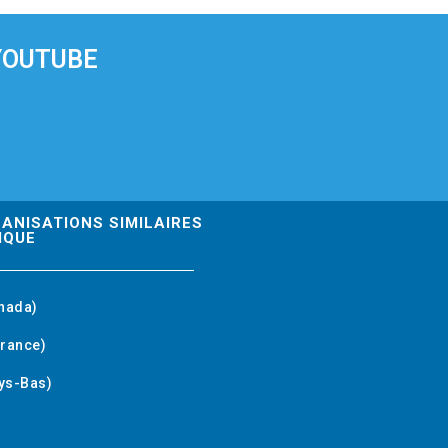
YOUTUBE
GANISATIONS SIMILAIRES
IQUE
nada)
rance)
ys-Bas)