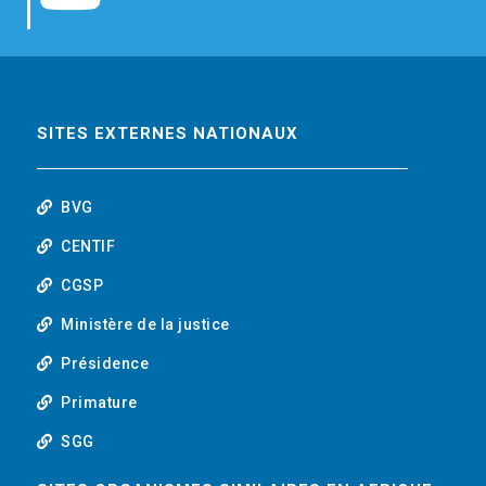
b
t
e
o
o
e
d
u
o
r
i
t
SITES EXTERNES NATIONAUX
k
n
u
BVG
b
CENTIF
CGSP
e
Ministère de la justice
Présidence
Primature
SGG