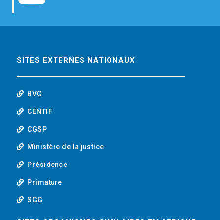
b
t
e
o
o
e
d
u
o
r
i
t
SITES EXTERNES NATIONAUX
k
n
u
BVG
b
CENTIF
CGSP
e
Ministère de la justice
Présidence
Primature
SGG